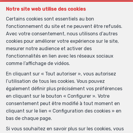
l’agence.
Notre site web utilise des cookies
Je souhaite recevoir les newsletters.
Certains cookies sont essentiels au bon
J'accepte de recevoir des SMS de notification.
fonctionnement du site et ne peuvent être refusés.
Avec votre consentement, nous utilisons d’autres
cookies pour améliorer votre expérience sur le site,
En envoyant ma demande de contact, je déclare
mesurer notre audience et activer des
accepter que mes données complétées dans ce
fonctionnalités en lien avec les réseaux sociaux
formulaire soient utilisées pour les buts mentionnés ci-
comme l’affichage de vidéos.
dessus par Lambrecht Consult Immo ; et ce, en accord
En cliquant sur « Tout autoriser », vous autorisez
avec la
charte de protection de la vie privée
du site. Je
l’utilisation de tous les cookies. Vous pouvez
peux à tout moment retirer mon consentement en
également définir plus précisément vos préférences
introduisant une demande écrite à l’adresse
en cliquant sur le bouton « Configurer ». Votre
lc.immo@outlook.com.
consentement peut être modifié à tout moment en
cliquant sur le lien « Configuration des cookies » en
Envoyer
bas de chaque page.
Si vous souhaitez en savoir plus sur les cookies, vous
LAMBRECHT CONSULT SPRL