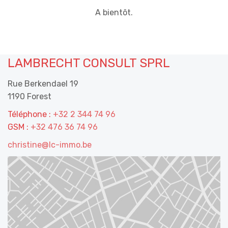
A bientôt.
LAMBRECHT CONSULT SPRL
Rue Berkendael 19
1190 Forest
Téléphone :
+32 2 344 74 96
GSM :
+32 476 36 74 96
christine@lc-immo.be