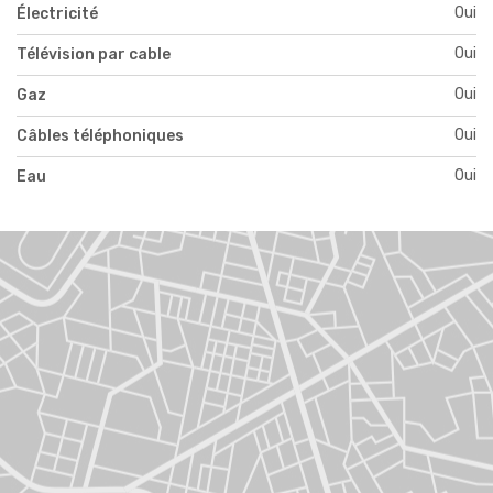
Oui
Électricité
Oui
Télévision par cable
Oui
Gaz
Oui
Câbles téléphoniques
Oui
Eau