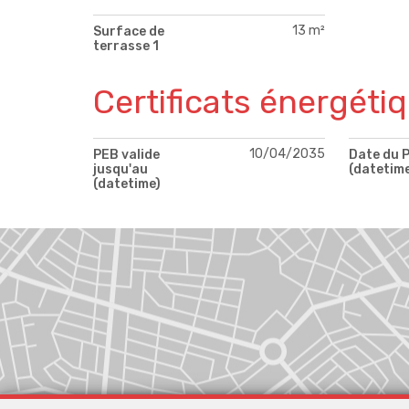
13 m²
Surface de
terrasse 1
Certificats énergéti
10/04/2035
PEB valide
Date du 
jusqu'au
(datetim
(datetime)