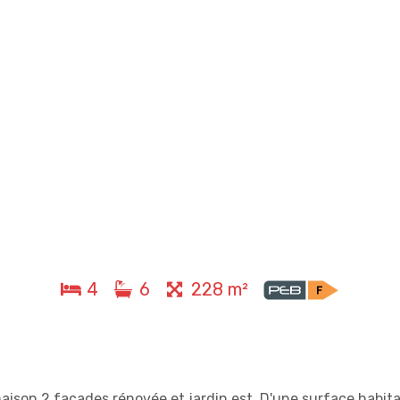
4
6
228 m²
son 2 façades rénovée et jardin est. D'une surface habita