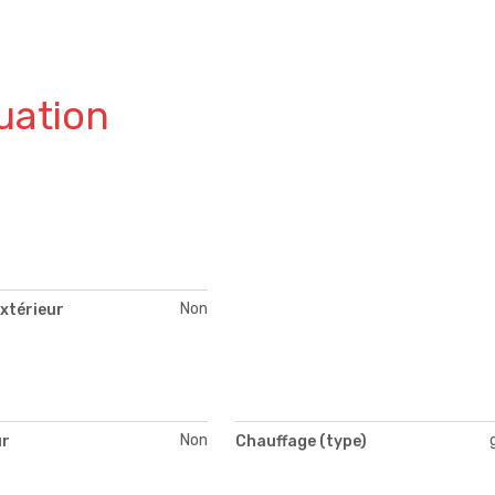
uation
Non
xtérieur
Non
ur
Chauffage (type)