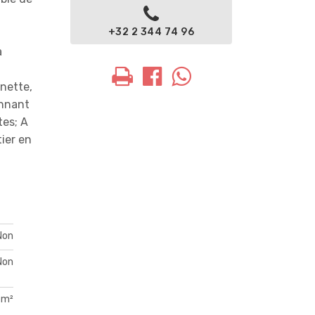
a
+32 2 344 74 96
a
enette,
onnant
tes; A
ier en
Non
Non
 m²