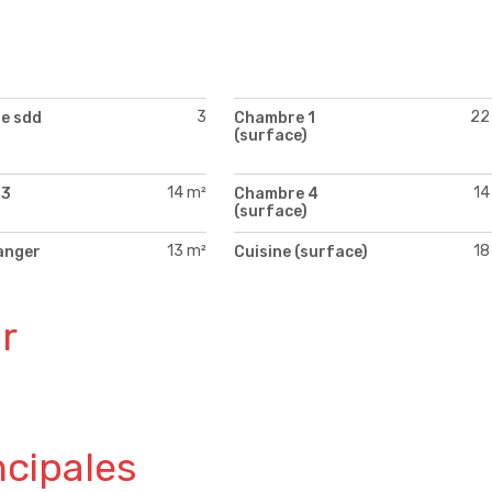
3
22
e sdd
Chambre 1
(surface)
14 m²
14
 3
Chambre 4
)
(surface)
13 m²
18
anger
Cuisine (surface)
)
r
ncipales