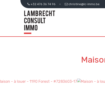
+32 476 36 74 96
christine@lc-immo.be
Maiso