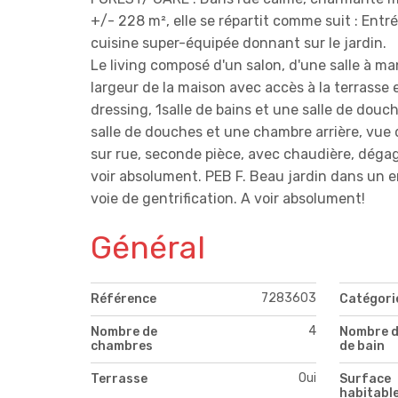
+/- 228 m², elle se répartit comme suit : Entrée
cuisine super-équipée donnant sur le jardin.
Le living composé d'un salon, d'une salle à ma
largeur de la maison avec accès à la terrasse 
dressing, 1salle de bains et une salle de dou
salle de douches et une chambre arrière, vue
sur rue, seconde pièce, avec chaudière, déga
voir absolument. PEB F. Beau jardin dans un 
voie de gentrification. A voir absolument!
Général
7283603
Référence
Catégori
4
Nombre de
Nombre d
chambres
de bain
Oui
Terrasse
Surface
habitabl