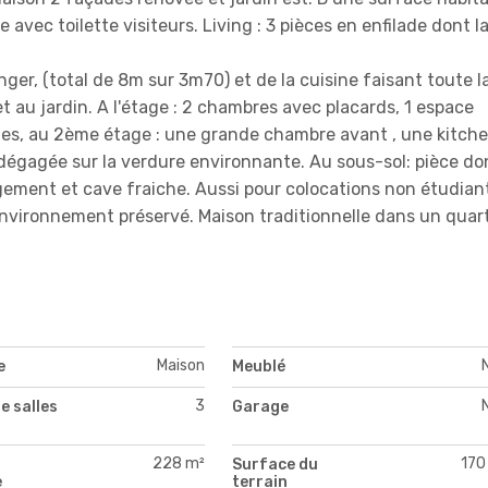
 avec toilette visiteurs. Living : 3 pièces en enfilade dont l
nger, (total de 8m sur 3m70) et de la cuisine faisant toute l
et au jardin. A l'étage : 2 chambres avec placards, 1 espace
ches, au 2ème étage : une grande chambre avant , une kitch
 dégagée sur la verdure environnante. Au sous-sol: pièce d
gement et cave fraiche. Aussi pour colocations non étudian
environnement préservé. Maison traditionnelle dans un quart
Maison
e
Meublé
3
e salles
Garage
228 m²
170
Surface du
e
terrain