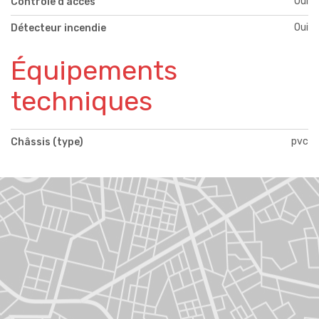
Oui
Contrôle d'accès
Oui
Détecteur incendie
Équipements
techniques
pvc
Châssis (type)