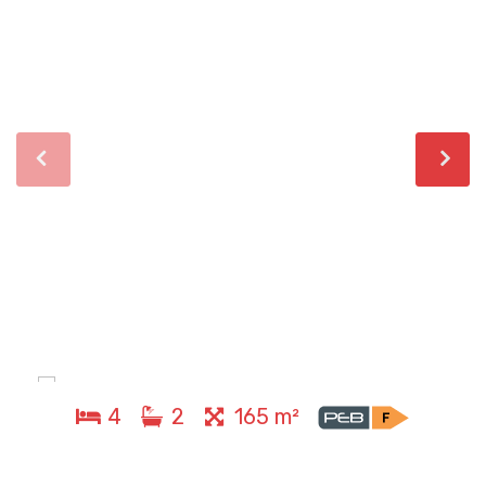
4
2
165 m²